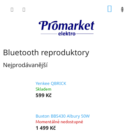
Přejít
NÁKUP
na
obsah
KOŠÍK
Bluetooth reproduktory
Nejprodávanější
Yenkee QBRICK
Skladem
599 Kč
Buxton BBS430 Albury 50W
Momentálně nedostupné
1 499 Kč