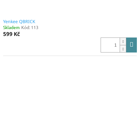
ů
Yenkee QBRICK
Skladem
Kód:
113
599 Kč