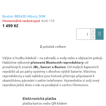
Buxton BBS430 Albury 50W
Momentálně nedostupné
Kód:
110
1 499 Kč
2
položek celkem
O
v
l
Užijte si hudbu kdekoli – na zahradě, u vody nebo v obývacím pokoji.
á
Nabízíme výkonné
přenosné Bluetooth reproduktory
od
d
prověřených značek
JBL, Sencor a Buxton
. Od malých kapesních
a
repráčků až po párty systémy s dlouhou výdrží baterie. Všechny
c
reproduktory v naší nabídce jsou hotové přístroje připravené k
í
okamžitému párování s vaším telefonem. Vyzvedněte si svůj nový
p
reprobox ještě dnes u nás na prodejně v centru Olomouce.
r
v
k
Elektronická platba
y
platba kartou nebo QR kódem