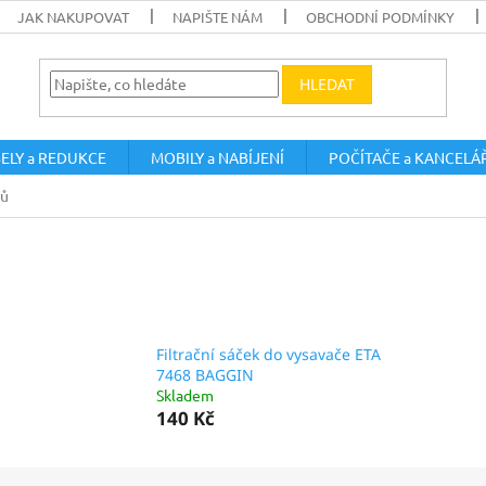
JAK NAKUPOVAT
NAPIŠTE NÁM
OBCHODNÍ PODMÍNKY
HLEDAT
ELY a REDUKCE
MOBILY a NABÍJENÍ
POČÍTAČE a KANCELÁ
čů
Filtrační sáček do vysavače ETA
7468 BAGGIN
Skladem
140 Kč