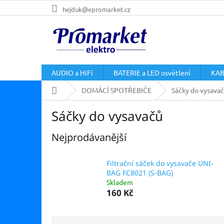
Přejít
hejduk@epromarket.cz
na
obsah
AUDIO a HiFi
BATERIE a LED osvětlení
KAB
Domů
DOMÁCÍ SPOTŘEBIČE
Sáčky do vysava
Sáčky do vysavačů
Nejprodávanější
Filtrační sáček do vysavače UNI-
BAG FC8021 (S-BAG)
Skladem
160 Kč
Ř