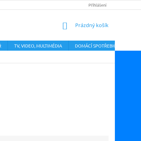
PODMÍNKY OCHRANY OSOBNÍCH ÚDAJŮ
Přihlášení
VRÁCENÍ ZBOŽÍ A ODST
NÁKUPNÍ
Prázdný košík
KOŠÍK
Ř
TV, VIDEO, MULTIMÉDIA
DOMÁCÍ SPOTŘEBIČE