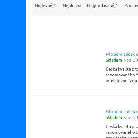
a
Nejlevnější
Nejdražší
Nejprodávanější
Abece
z
e
n
í
p
V
r
ý
o
p
Filtrační sáček
d
Skladem
Kód:
30
i
u
s
Česká kvalita pro
k
p
renomovaného če
t
modelovou řadu E
r
ů
o
d
u
k
Filtrační sáček
t
Skladem
Kód:
30
ů
Česká kvalita pro
renomovaného tu
pro všechny vysa