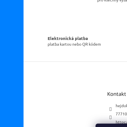
Elektronická platba
platba kartou nebo QR kódem
Z
á
p
a
t
Kontakt
í
hejdu
77710
https