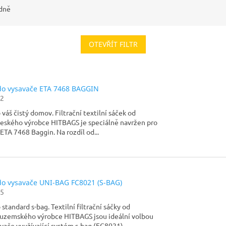
dně
OTEVŘÍT FILTR
 do vysavače ETA 7468 BAGGIN
2
 váš čistý domov. Filtrační textilní sáček od
ského výrobce HITBAGS je speciálně navržen pro
TA 7468 Baggin. Na rozdíl od...
 do vysavače UNI-BAG FC8021 (S-BAG)
5
 standard s-bag. Textilní filtrační sáčky od
zemského výrobce HITBAGS jsou ideální volbou
vače využívající systém s-bag (FC8021)....