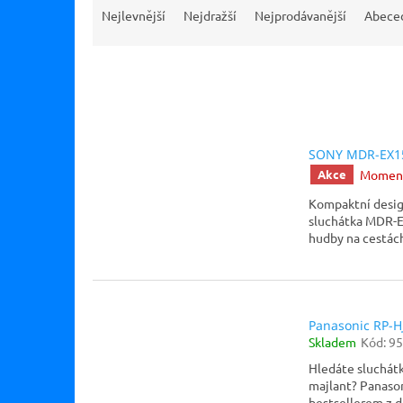
a
Nejlevnější
Nejdražší
Nejprodávanější
Abece
z
e
n
í
p
V
r
ý
o
SONY MDR-EX1
p
d
Moment
Akce
i
u
s
Kompaktní design
k
p
sluchátka MDR-E
t
r
hudby na cestách,
ů
o
d
u
k
Panasonic RP-H
t
Skladem
Kód:
95
ů
Hledáte sluchátka
majlant? Panaso
bestsellerem z d