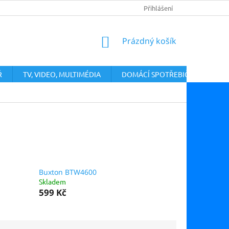
PODMÍNKY OCHRANY OSOBNÍCH ÚDAJŮ
Přihlášení
VRÁCENÍ ZBOŽÍ A ODST
NÁKUPNÍ
Prázdný košík
KOŠÍK
Ř
TV, VIDEO, MULTIMÉDIA
DOMÁCÍ SPOTŘEBIČE
Buxton BTW4600
Skladem
599 Kč