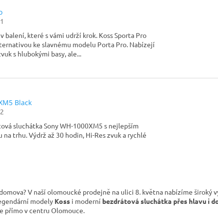
o
1
 balení, které s vámi udrží krok. Koss Sporta Pro
lternativou ke slavnému modelu Porta Pro. Nabízejí
vuk s hlubokými basy, ale...
XM5 Black
2
tová sluchátka Sony WH-1000XM5 s nejlepším
 na trhu. Výdrž až 30 hodin, Hi-Res zvuk a rychlé
O
v
u domova? V naší olomoucké prodejně na ulici 8. května nabízíme širok
l
legendární modely
Koss
i moderní
bezdrátová sluchátka přes hlavu i d
á
me přímo v centru Olomouce.
d