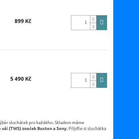
899 Kč
5 490 Kč
ý výběr sluchátek pro každého. Skladem máme
o uší (TWS) značek Buxton a Sony
. Přijďte si sluchátka