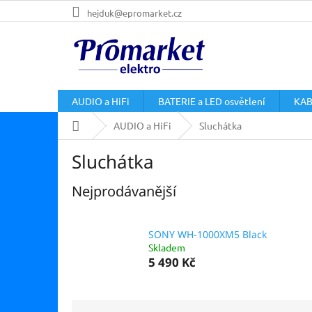
Přejít
hejduk@epromarket.cz
na
obsah
AUDIO a HiFi
BATERIE a LED osvětlení
KAB
Domů
AUDIO a HiFi
Sluchátka
Sluchátka
Nejprodávanější
SONY WH-1000XM5 Black
Skladem
5 490 Kč
Ř