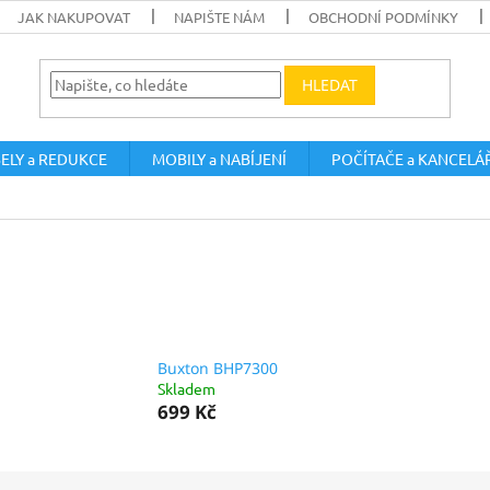
JAK NAKUPOVAT
NAPIŠTE NÁM
OBCHODNÍ PODMÍNKY
HLEDAT
ELY a REDUKCE
MOBILY a NABÍJENÍ
POČÍTAČE a KANCELÁ
Buxton BHP7300
Skladem
699 Kč