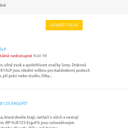
dně
OTEVŘÍT FILTR
5LP
álně nedostupné
Kód:
98
, silný zvuk a spolehlivost značky Sony. Drátová
X15LP jsou ideální volbou pro každodenní poslech
 při práci nebo studiu. Díky...
JE125 ERGOFIT
, která skvěle hrají, netlačí v uších a nestojí
nic RP-HJE125 ErgoFit jsou celosvětovým
obrého důvodu. Díky unikátnímu...