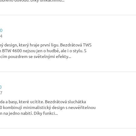
0
4
 design, který hraje první ligu. Bezdrátová TWS
 BTW 4600 nejsou jen o hudbě, ale i o stylu. S
cím pouzdrem se světelnými efekty...
0
7
a a basy, které ucítíte. Bezdrátová sluchátka
 kombinují minimalistický design s neuvěřitelnou
n na jedno nabití. Díky funkci...