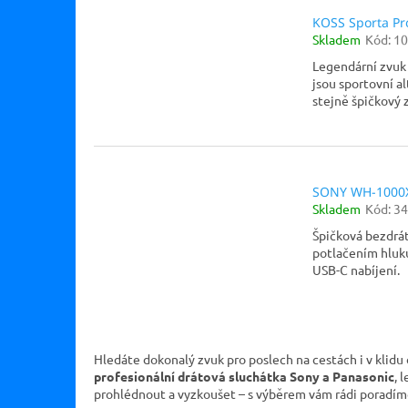
KOSS Sporta Pr
Skladem
Kód:
10
Legendární zvuk v
jsou sportovní a
stejně špičkový z
SONY WH-1000
Skladem
Kód:
34
Špičková bezdrá
potlačením hluku
USB-C nabíjení.
Hledáte dokonalý zvuk pro poslech na cestách i v klid
profesionální drátová sluchátka Sony a Panasonic
, 
prohlédnout a vyzkoušet – s výběrem vám rádi poradí