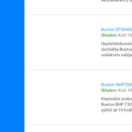
Buxton BTW460
Skladem
Kód:
10
Nepřehlédnutelný
sluchátka Buxton
unikátním nabíje
Buxton BHP730
Skladem
Kód:
10
Maximální svobod
Buxton BHP 7300
výdrží až 19 hodi