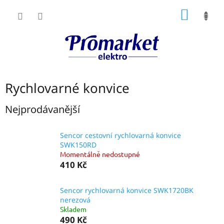
Přejít
NÁKUP
na
obsah
KOŠÍK
Rychlovarné konvice
Nejprodávanější
Sencor cestovní rychlovarná konvice
SWK150RD
Momentálně nedostupné
410 Kč
Sencor rychlovarná konvice SWK1720BK
nerezová
Skladem
490 Kč