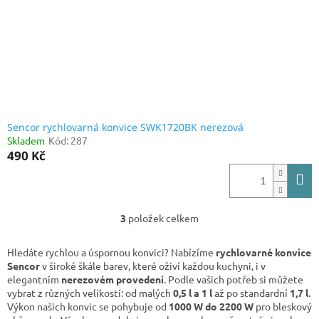
Sencor rychlovarná konvice SWK1720BK nerezová
Skladem
Kód:
287
490 Kč
3
položek celkem
O
v
l
Hledáte rychlou a úspornou konvici? Nabízíme
rychlovarné konvice
á
Sencor
v široké škále barev, které oživí každou kuchyni, i v
d
elegantním
nerezovém provedení
. Podle vašich potřeb si můžete
a
vybrat z různých velikostí: od malých
0,5 l a 1 l
až po standardní
1,7 l
.
c
Výkon našich konvic se pohybuje od
1000 W do 2200 W
pro bleskový
í