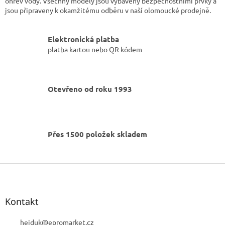
ohřev vody. Všechny modely jsou vybaveny bezpečnostními prvky a
p
jsou připraveny k okamžitému odběru v naší olomoucké prodejně.
r
v
k
Elektronická platba
y
platba kartou nebo QR kódem
v
ý
p
i
Otevřeno od roku 1993
s
u
Přes 1500 položek skladem
Z
á
p
a
Kontakt
t
í
hejduk
@
epromarket.cz