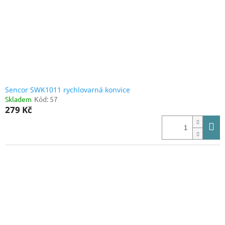
o
d
u
k
t
ů
Sencor SWK1011 rychlovarná konvice
Skladem
Kód:
57
279 Kč