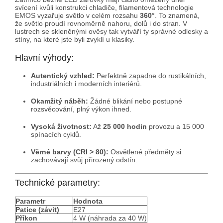
svícení kvůli konstrukci chladiče, filamentová technologie
EMOS vyzařuje světlo v celém rozsahu
360°
. To znamená,
že světlo proudí rovnoměrně nahoru, dolů i do stran. V
lustrech se skleněnými ověsy tak vytváří ty správné odlesky a
stíny, na které jste byli zvyklí u klasiky.
Hlavní výhody:
Autentický vzhled:
Perfektně zapadne do rustikálních,
industriálních i moderních interiérů.
Okamžitý náběh:
Žádné blikání nebo postupné
rozsvěcování, plný výkon ihned.
Vysoká životnost:
Až
25 000 hodin
provozu a 15 000
spínacích cyklů.
Věrné barvy (CRI > 80):
Osvětlené předměty si
zachovávají svůj přirozený odstín.
Technické parametry:
Parametr
Hodnota
Patice (závit)
E27
Příkon
4 W (náhrada za 40 W)