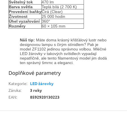
Světelný tok
470 lm
Barva světla
Teplá bílá (2 700 K)
Provedení baňky
Čirá (Clear)
Životnost
25 000 hodin
Úhel vyzařování
360°
Rozměry
60 × 105 mm
Náš tip:
Máte doma krásný křišťálový lustr nebo
designovou lampu s čirým stínidlem? Pak je
model ZF1102 jedinou správnou volbou. Mléčné
LED žárovky v takových svítidlech vypadají
nepatřičně, ale tento filamentový model jim dodá
ten správný šmrnc a eleganci.
Doplňkové parametry
Kategorie
:
LED žárovky
Záruka
:
3 roky
EAN
:
8592920130223
Z
á
p