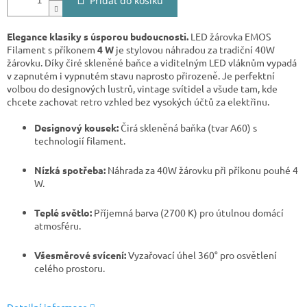
Přidat do košíku
Elegance klasiky s úsporou budoucnosti.
LED žárovka EMOS
Filament s příkonem
4 W
je stylovou náhradou za tradiční 40W
žárovku. Díky čiré skleněné baňce a viditelným LED vláknům vypadá
v zapnutém i vypnutém stavu naprosto přirozeně. Je perfektní
volbou do designových lustrů, vintage svítidel a všude tam, kde
chcete zachovat retro vzhled bez vysokých účtů za elektřinu.
Designový kousek:
Čirá skleněná baňka (tvar A60) s
technologií filament.
Nízká spotřeba:
Náhrada za 40W žárovku při příkonu pouhé 4
W.
Teplé světlo:
Příjemná barva (2700 K) pro útulnou domácí
atmosféru.
Všesměrové svícení:
Vyzařovací úhel 360° pro osvětlení
celého prostoru.