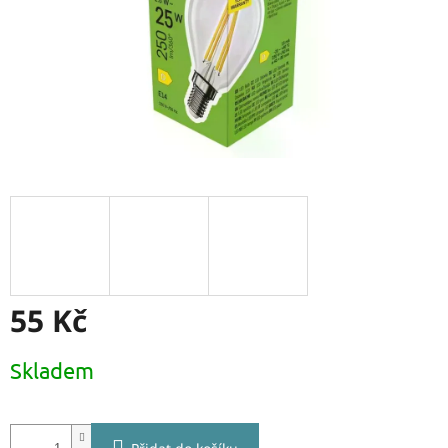
55 Kč
Měrná
Skladem
cena: