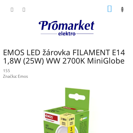
Přejít
NÁKUP
na
obsah
KOŠÍK
EMOS LED žárovka FILAMENT E14
1,8W (25W) WW 2700K MiniGlobe
155
Značka:
Emos