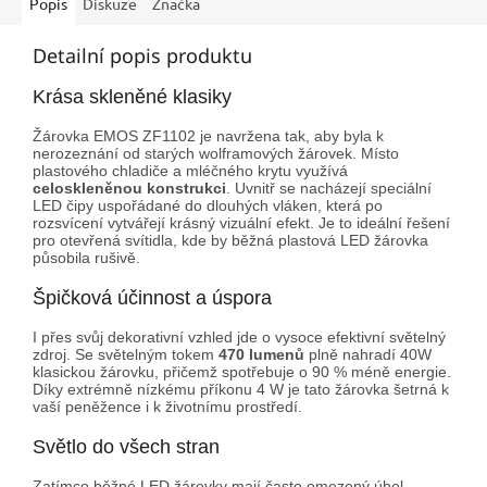
Popis
Diskuze
Značka
Detailní popis produktu
Krása skleněné klasiky
Žárovka EMOS ZF1102 je navržena tak, aby byla k
nerozeznání od starých wolframových žárovek. Místo
plastového chladiče a mléčného krytu využívá
celoskleněnou konstrukci
. Uvnitř se nacházejí speciální
LED čipy uspořádané do dlouhých vláken, která po
rozsvícení vytvářejí krásný vizuální efekt. Je to ideální řešení
pro otevřená svítidla, kde by běžná plastová LED žárovka
působila rušivě.
Špičková účinnost a úspora
I přes svůj dekorativní vzhled jde o vysoce efektivní světelný
zdroj. Se světelným tokem
470 lumenů
plně nahradí 40W
klasickou žárovku, přičemž spotřebuje o 90 % méně energie.
Díky extrémně nízkému příkonu 4 W je tato žárovka šetrná k
vaší peněžence i k životnímu prostředí.
Světlo do všech stran
Zatímco běžné LED žárovky mají často omezený úhel