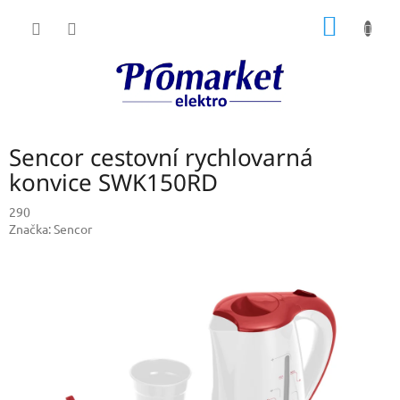
Přejít
NÁKUP
na
obsah
KOŠÍK
Sencor cestovní rychlovarná
konvice SWK150RD
290
Značka:
Sencor