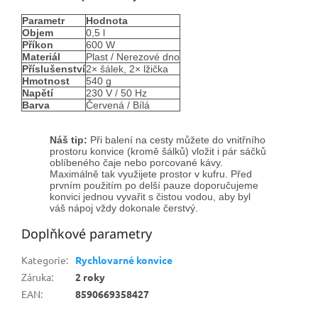
Parametr
Hodnota
Objem
0,5 l
Příkon
600 W
Materiál
Plast / Nerezové dno
Příslušenství
2× šálek, 2× lžička
Hmotnost
540 g
Napětí
230 V / 50 Hz
Barva
Červená / Bílá
Náš tip:
Při balení na cesty můžete do vnitřního
prostoru konvice (kromě šálků) vložit i pár sáčků
oblíbeného čaje nebo porcované kávy.
Maximálně tak využijete prostor v kufru. Před
prvním použitím po delší pauze doporučujeme
konvici jednou vyvařit s čistou vodou, aby byl
váš nápoj vždy dokonale čerstvý.
Doplňkové parametry
Kategorie
:
Rychlovarné konvice
Záruka
:
2 roky
EAN
:
8590669358427