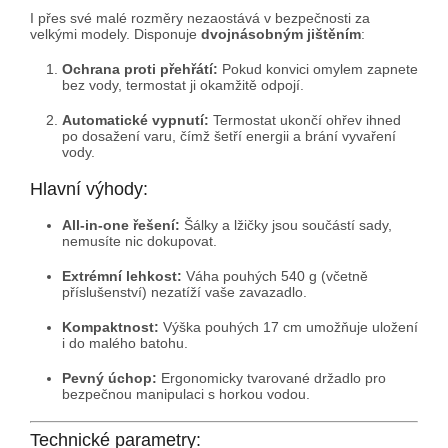
I přes své malé rozměry nezaostává v bezpečnosti za
velkými modely. Disponuje
dvojnásobným jištěním
:
Ochrana proti přehřátí:
Pokud konvici omylem zapnete
bez vody, termostat ji okamžitě odpojí.
Automatické vypnutí:
Termostat ukončí ohřev ihned
po dosažení varu, čímž šetří energii a brání vyvaření
vody.
Hlavní výhody:
All-in-one řešení:
Šálky a lžičky jsou součástí sady,
nemusíte nic dokupovat.
Extrémní lehkost:
Váha pouhých 540 g (včetně
příslušenství) nezatíží vaše zavazadlo.
Kompaktnost:
Výška pouhých 17 cm umožňuje uložení
i do malého batohu.
Pevný úchop:
Ergonomicky tvarované držadlo pro
bezpečnou manipulaci s horkou vodou.
Technické parametry: