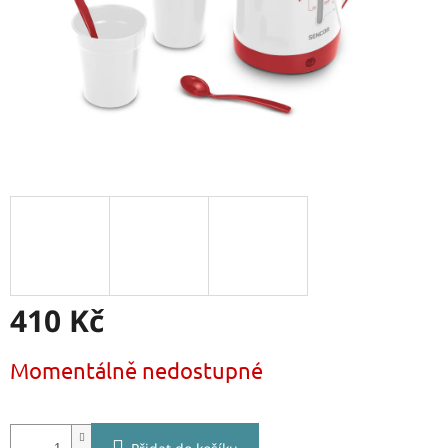
410 Kč
Měrná
Momentálně nedostupné
cena: