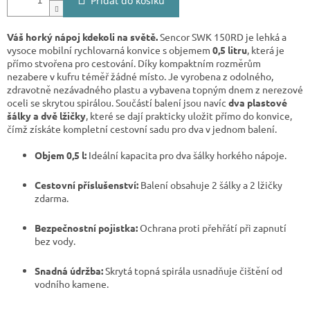
Přidat do košíku
Váš horký nápoj kdekoli na světě.
Sencor SWK 150RD je lehká a
vysoce mobilní rychlovarná konvice s objemem
0,5 litru
, která je
přímo stvořena pro cestování. Díky kompaktním rozměrům
nezabere v kufru téměř žádné místo. Je vyrobena z odolného,
zdravotně nezávadného plastu a vybavena topným dnem z nerezové
oceli se skrytou spirálou. Součástí balení jsou navíc
dva plastové
šálky a dvě lžičky
, které se dají prakticky uložit přímo do konvice,
čímž získáte kompletní cestovní sadu pro dva v jednom balení.
Objem 0,5 l:
Ideální kapacita pro dva šálky horkého nápoje.
Cestovní příslušenství:
Balení obsahuje 2 šálky a 2 lžičky
zdarma.
Bezpečnostní pojistka:
Ochrana proti přehřátí při zapnutí
bez vody.
Snadná údržba:
Skrytá topná spirála usnadňuje čištění od
vodního kamene.