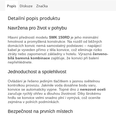
Popis
Diskuze
Značka
Detailní popis produktu
Navržena pro život v pohybu
Hlavní předností modelu
SWK 150RD
je jeho minimální
hmotnost a promyšlená konstrukce. Na rozdíl od běžných
domácích konvic nemá samostatný podstavec – napájecí
kabel je vyveden přímo z těla konvice, což eliminuje riziko
ztráty nebo zapomenutí základny v hotelu. Výrazná
červeno-
bílá barevná kombinace
zajišťuje, že konvici při balení
nepřehlédnete.
Jednoduchost a spolehlivost
Ovládání je řešeno jediným tlačítkem s jasnou světelnou
kontrolkou provozu. Jakmile voda dosáhne bodu varu,
konvice se automaticky vypne. Topné dno z
nerezové oceli
zaručuje rychlý ohřev a dlouhou životnost. Díky širokému
hrdlu se konvice velmi snadno plní i vymývá, což oceníte
zejména v polních podmínkách.
Bezpečnost na prvních místech