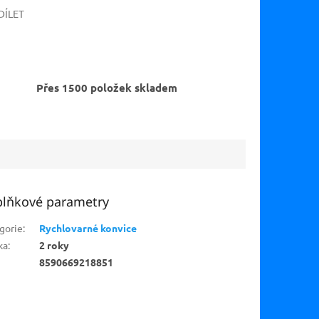
DÍLET
Přes 1500 položek skladem
lňkové parametry
gorie
:
Rychlovarné konvice
ka
:
2 roky
8590669218851