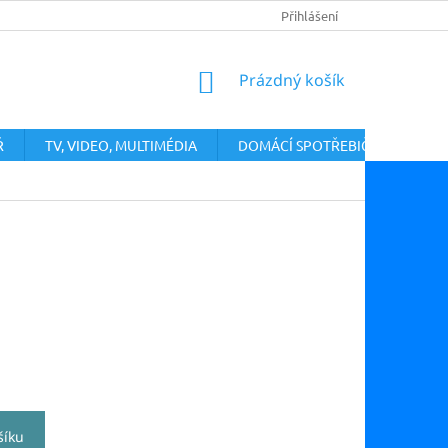
PODMÍNKY OCHRANY OSOBNÍCH ÚDAJŮ
Přihlášení
VRÁCENÍ ZBOŽÍ A ODST
NÁKUPNÍ
Prázdný košík
KOŠÍK
Ř
TV, VIDEO, MULTIMÉDIA
DOMÁCÍ SPOTŘEBIČE
šíku