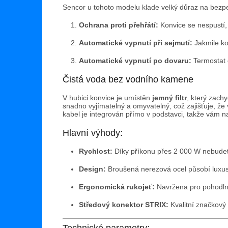
Sencor u tohoto modelu klade velký důraz na bezp
Ochrana proti přehřátí:
Konvice se nespustí, 
Automatické vypnutí při sejmutí:
Jakmile ko
Automatické vypnutí po dovaru:
Termostat 
Čistá voda bez vodního kamene
V hubici konvice je umístěn
jemný filtr
, který zach
snadno vyjímatelný a omyvatelný, což zajišťuje, že 
kabel je integrován přímo v podstavci, takže vám n
Hlavní výhody:
Rychlost:
Díky příkonu přes 2 000 W nebudet
Design:
Broušená nerezová ocel působí luxus
Ergonomická rukojeť:
Navržena pro pohodlný
Středový konektor STRIX:
Kvalitní značkový
Technické parametry: