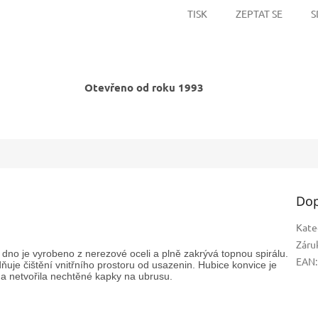
TISK
ZEPTAT SE
S
Otevřeno od roku 1993
Dop
Kate
Záru
dno je vyrobeno z nerezové oceli a plně zakrývá topnou spirálu.
EAN
:
ňuje čištění vnitřního prostoru od usazenin. Hubice konvice je
 a netvořila nechtěné kapky na ubrusu.