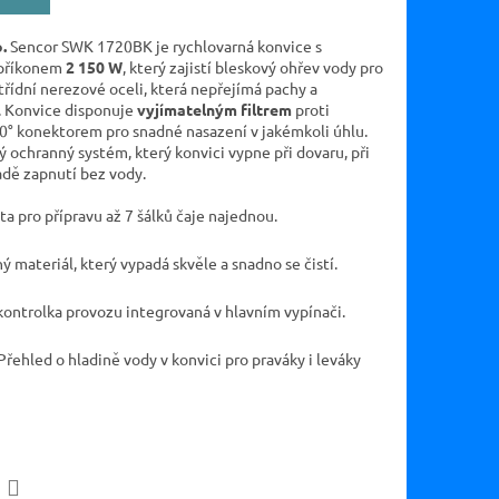
.
Sencor SWK 1720BK je rychlovarná konvice s
příkonem
2 150 W
, který zajistí bleskový ohřev vody pro
třídní nerezové oceli, která nepřejímá pachy a
. Konvice disponuje
vyjímatelným filtrem
proti
° konektorem pro snadné nasazení v jakémkoli úhlu.
 ochranný systém, který konvici vypne při dovaru, při
adě zapnutí bez vody.
ta pro přípravu až 7 šálků čaje najednou.
 materiál, který vypadá skvěle a snadno se čistí.
kontrolka provozu integrovaná v hlavním vypínači.
Přehled o hladině vody v konvici pro praváky i leváky