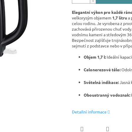
Elegantní výkon pro každé ráno
velkorysým objemem
1,7 litru
a 
celou rodinu. Je vyrobena z prvo
zachovává přirozenou chuť vody
vodnímu kameni a středovým 360
Bezpečnost zajišťuje trojnásobný
sejmutí z podstavce nebo v příp
Objem 1,7 l:
Ideální kapaci
Celonerezové tělo:
Odolný
Světelná indikace:
Jasná 
Oboustranný vodoznak:
Detailní informace