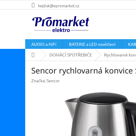
Přejít
hejduk@epromarket.cz
na
obsah
AUDIO a HiFi
BATERIE a LED osvětlení
KAB
Domů
DOMÁCÍ SPOTŘEBIČE
Rychlovarné kon
Sencor rychlovarná konvic
Značka:
Sencor