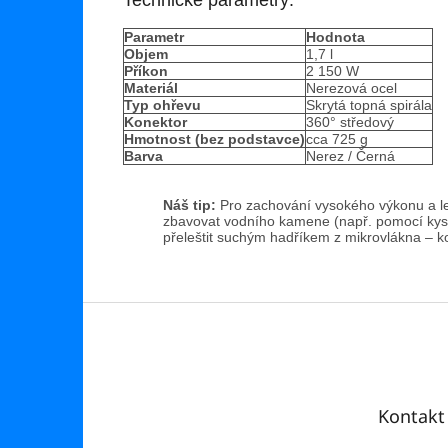
Parametr
Hodnota
Objem
1,7 l
Příkon
2 150 W
Materiál
Nerezová ocel
Typ ohřevu
Skrytá topná spirála
Konektor
360° středový
Hmotnost (bez podstavce)
cca 725 g
Barva
Nerez / Černá
Náš tip:
Pro zachování vysokého výkonu a l
zbavovat vodního kamene (např. pomocí kysel
přeleštit suchým hadříkem z mikrovlákna – k
Z
á
p
a
t
Kontakt
í