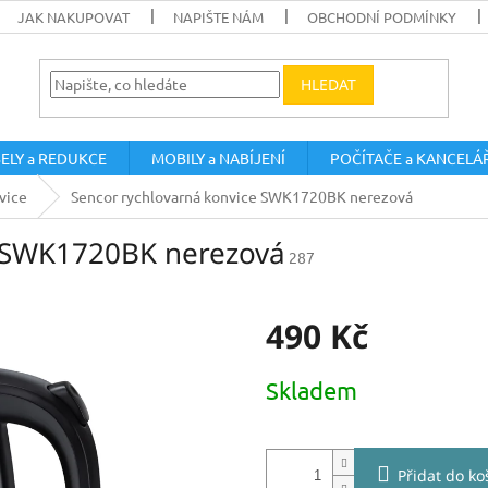
JAK NAKUPOVAT
NAPIŠTE NÁM
OBCHODNÍ PODMÍNKY
HLEDAT
ELY a REDUKCE
MOBILY a NABÍJENÍ
POČÍTAČE a KANCELÁ
vice
Sencor rychlovarná konvice SWK1720BK nerezová
e SWK1720BK nerezová
287
490 Kč
Měrná
Skladem
cena:
Přidat do ko