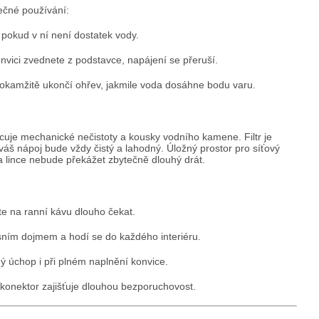
ečné používání:
pokud v ní není dostatek vody.
nvici zvednete z podstavce, napájení se přeruší.
okamžitě ukončí ohřev, jakmile voda dosáhne bodu varu.
ycuje mechanické nečistoty a kousky vodního kamene. Filtr je
váš nápoj bude vždy čistý a lahodný. Úložný prostor pro síťový
a lince nebude překážet zbytečně dlouhý drát.
e na ranní kávu dlouho čekat.
ním dojmem a hodí se do každého interiéru.
 úchop i při plném naplnění konvice.
 konektor zajišťuje dlouhou bezporuchovost.