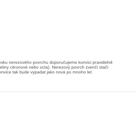
esku nerezového povrchu doporučujeme konvici pravidelně
iny citronové nebo octa). Nerezový povrch zvenčí stačí
onvice tak bude vypadat jako nová po mnoho let.