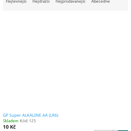
a
Nejlevnější
Nejdražší
Nejprodávanější
Abecedně
z
e
V
n
ý
í
p
p
i
r
s
o
p
d
r
u
o
k
d
t
u
ů
k
t
ů
GP Super ALKALINE AA (LR6)
Skladem
Kód:
125
10 Kč