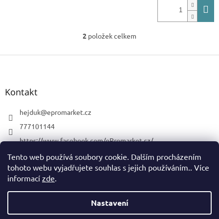
2
položek celkem
O
v
l
Z
á
á
d
p
a
a
Kontakt
c
t
í
í
hejduk
@
epromarket.cz
p
r
777101144
v
https://www.facebook.com/ePromarket.cz/
k
y
promarketelektro
Tento web používá soubory cookie. Dalším procházením
v
tohoto webu vyjadřujete souhlas s jejich používáním.. Více
ý
777101144
p
informací
zde
.
i
s
Nastavení
Vytvořil Shoptet
u