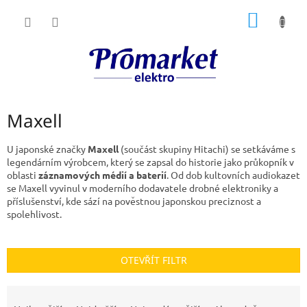
Přejít
NÁKUP
na
obsah
KOŠÍK
Maxell
U japonské značky
Maxell
(součást skupiny Hitachi) se setkáváme s
legendárním výrobcem, který se zapsal do historie jako průkopník v
oblasti
záznamových médií a baterií
. Od dob kultovních audiokazet
se Maxell vyvinul v moderního dodavatele drobné elektroniky a
příslušenství, kde sází na pověstnou japonskou preciznost a
spolehlivost.
OTEVŘÍT FILTR
Ř