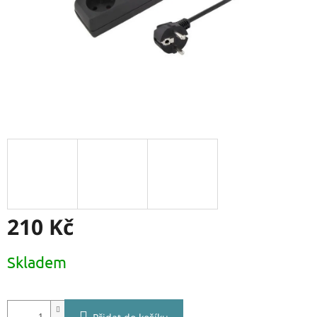
210 Kč
Měrná
Skladem
cena: