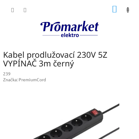
Přejít
NÁKUP
na
obsah
KOŠÍK
Kabel prodlužovací 230V 5Z
VYPÍNAČ 3m černý
239
Značka:
PremiumCord