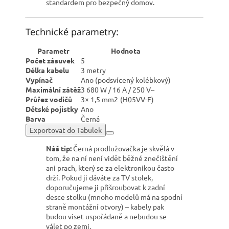
standardem pro bezpečný domov.
Technické parametry:
Parametr
Hodnota
Počet zásuvek
5
Délka kabelu
3 metry
Vypínač
Ano (podsvícený kolébkový)
Maximální zátěž
3 680 W / 16 A / 250 V~
Průřez vodičů
3× 1,5
m
m
2
(H05VV-F)
Dětské pojistky
Ano
Barva
Černá
Exportovat do Tabulek
Náš tip:
Černá prodlužovačka je skvělá v
tom, že na ní není vidět běžné znečištění
ani prach, který se za elektronikou často
drží. Pokud ji dáváte za TV stolek,
doporučujeme ji přišroubovat k zadní
desce stolku (mnoho modelů má na spodní
straně montážní otvory) – kabely pak
budou viset uspořádaně a nebudou se
válet po zemi.