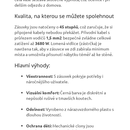
delším odjezdu z domova.
Kvalita, na kterou se můžete spolehnout
Zásuvky jsou natočeny o
45 stupňů
, což zaručuje, že si
připojené kabely nebudou překážet. Přívodní kabel s
průřezem vodičů
1,5
m
m
2
bezpečně zvládne celkové
zatížení až
3680 W
. Lomená vidlice (zástrčka) je
navržena tak, aby v zásuvce ve zdi zabírala minimum
místa a umožnila přisunutí nábytku téměř až ke stěně.
Hlavní výhody:
Všestrannost:
5 zásuvek pokryje potřeby i
náročnějšího uživatele.
Vizuální komfort:
Černá barva je diskrétní a
nepůsobí rušivě v tmavších koutech.
Odolnost:
Vyrobeno z nárazuvzdorného plastu s
dlouhou životností.
Ochrana dětí:
Mechanické clony jsou