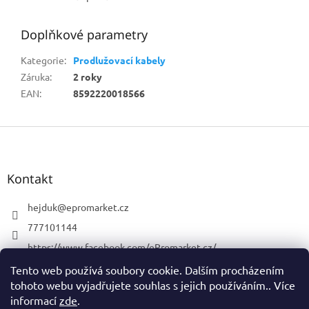
Doplňkové parametry
Kategorie
:
Prodlužovací kabely
Záruka
:
2 roky
EAN
:
8592220018566
Z
á
p
a
Kontakt
t
í
hejduk
@
epromarket.cz
777101144
https://www.facebook.com/ePromarket.cz/
promarketelektro
Tento web používá soubory cookie. Dalším procházením
tohoto webu vyjadřujete souhlas s jejich používáním.. Více
777101144
informací
zde
.