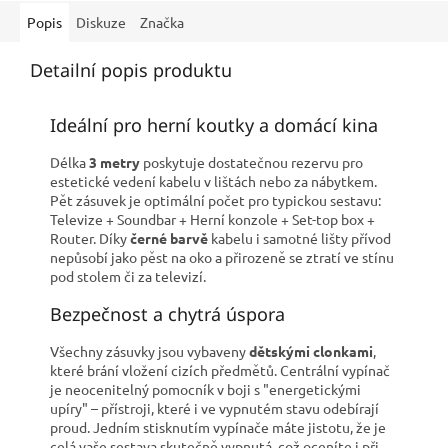
Popis
Diskuze
Značka
Detailní popis produktu
Ideální pro herní koutky a domácí kina
Délka
3 metry
poskytuje dostatečnou rezervu pro
estetické vedení kabelu v lištách nebo za nábytkem.
Pět zásuvek je optimální počet pro typickou sestavu:
Televize + Soundbar + Herní konzole + Set-top box +
Router. Díky
černé barvě
kabelu i samotné lišty přívod
nepůsobí jako pěst na oko a přirozeně se ztratí ve stínu
pod stolem či za televizí.
Bezpečnost a chytrá úspora
Všechny zásuvky jsou vybaveny
dětskými clonkami
,
které brání vložení cizích předmětů. Centrální vypínač
je neocenitelný pomocník v boji s "energetickými
upíry" – přístroji, které i ve vypnutém stavu odebírají
proud. Jedním stisknutím vypínače máte jistotu, že je
celá vaše sestava skutečně vypnutá, což oceníte i při