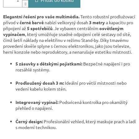
Přidat do košíku
Elegantní řešení pro vaše multimédia.
Tento robustní prodlužovací
přívod v
černé barvě
nabízí velkorysý dosah
3 metry
a kapacitu pro
připojení až
5 spotřebičů
. Je vybaven centrálním
osvětleným
vypínačem
, který umožňuje snadné odpojení celé sestavy od sítě,
čímž šetří náklady na elektřinu v režimu Stand-by. Díky tmavému
provedení skvěle splyne s černou elektronikou, jako jsou televize,
herní konzole nebo reproduktory, a nenarušuje estetiku místnosti.
5 zásuvky s dětskými pojistkami:
Bezpečné napájení i pro
rozsáhlé systémy.
Prodloužený dosah 3 m:
Ideální pro větší místnosti nebo
vedení kabelu kolem stěn.
Integrovaný vypínač:
Podsvícená kontrolka pro okamžitý
přehled o napájení.
Černý design:
Profesionální vzhled, který maskuje prach a ladí
s moderní technikou.