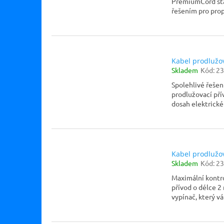
PremiumCord sta
řešením pro prop
Kabel prodlužov
Skladem
Kód:
23
Spolehlivé řešen
prodlužovací pří
dosah elektrické 
Kabel prodlužo
Skladem
Kód:
23
Maximální kontro
přívod o délce 2
vypínač, který 