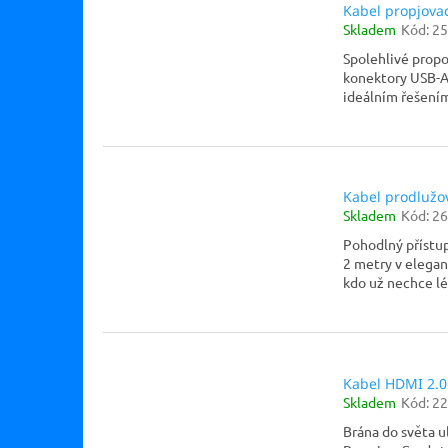
Kabel propjova
Skladem
Kód:
25
Spolehlivé propoj
konektory USB-A 
ideálním řešením
Kabel prodlužo
Skladem
Kód:
26
Pohodlný přístup
2 metry v elegan
kdo už nechce léz
Kabel HDMI 2.0
Skladem
Kód:
22
Brána do světa u