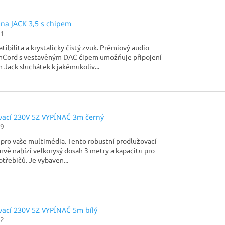
na JACK 3,5 s chipem
1
ibilita a krystalicky čistý zvuk. Prémiový audio
Cord s vestavěným DAC čipem umožňuje připojení
 Jack sluchátek k jakémukoliv...
vací 230V 5Z VYPÍNAČ 3m černý
9
 pro vaše multimédia. Tento robustní prodlužovací
arvě nabízí velkorysý dosah 3 metry a kapacitu pro
otřebičů. Je vybaven...
vací 230V 5Z VYPÍNAČ 5m bílý
2