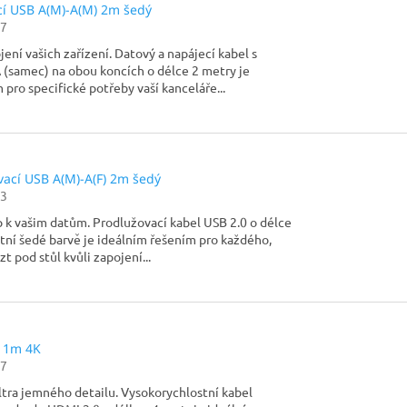
cí USB A(M)-A(M) 2m šedý
7
ení vašich zařízení. Datový a napájecí kabel s
(samec) na obou koncích o délce 2 metry je
 pro specifické potřeby vaší kanceláře...
vací USB A(M)-A(F) 2m šedý
3
 k vašim datům. Prodlužovací kabel USB 2.0 o délce
tní šedé barvě je ideálním řešením pro každého,
t pod stůl kvůli zapojení...
 1m 4K
7
ltra jemného detailu. Vysokorychlostní kabel