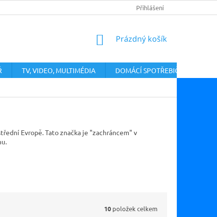
PODMÍNKY OCHRANY OSOBNÍCH ÚDAJŮ
Přihlášení
VRÁCENÍ ZBOŽÍ A ODST
NÁKUPNÍ
Prázdný košík
KOŠÍK
Ř
TV, VIDEO, MULTIMÉDIA
DOMÁCÍ SPOTŘEBIČE
třední Evropě. Tato značka je "zachráncem" v
nu.
10
položek celkem