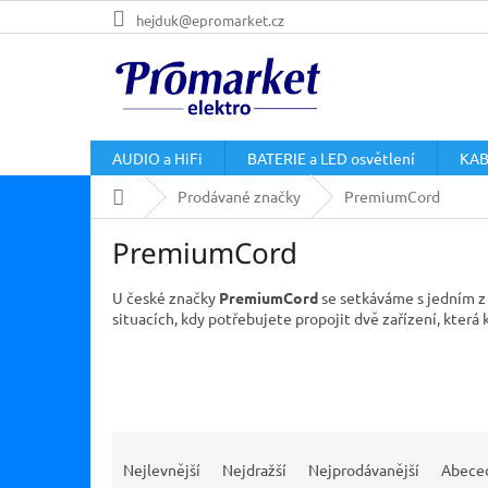
Přejít
hejduk@epromarket.cz
na
obsah
AUDIO a HiFi
BATERIE a LED osvětlení
KAB
Domů
Prodávané značky
PremiumCord
PremiumCord
U české značky
PremiumCord
se setkáváme s jedním z 
situacích, kdy potřebujete propojit dvě zařízení, která 
Ř
a
Nejlevnější
Nejdražší
Nejprodávanější
Abece