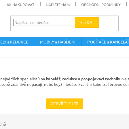
JAK NAKUPOVAT
NAPIŠTE NÁM
OBCHODNÍ PODMÍNKY
HLEDAT
ELY a REDUKCE
MOBILY a NABÍJENÍ
POČÍTAČE a KANCELÁ
největších specialistů na
kabeláž, redukce a propojovací techniku
ve s
k sobě zdánlivě nepasují, nebo když hledáte kvalitní kabel za férovou ce
OTEVŘÍT FILTR
dně