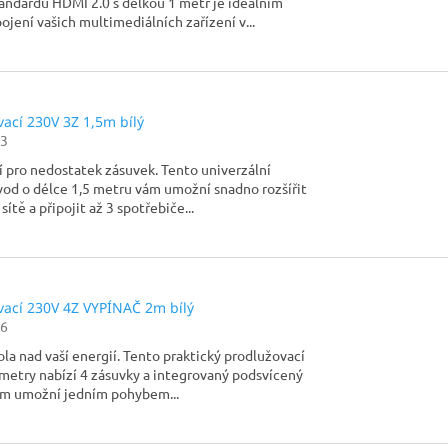
ndardu HDMI 2.0 s délkou 1 metr je ideálním
ojení vašich multimediálních zařízení v...
ací 230V 3Z 1,5m bílý
3
í pro nedostatek zásuvek. Tento univerzální
vod o délce 1,5 metru vám umožní snadno rozšířit
sítě a připojit až 3 spotřebiče...
vací 230V 4Z VYPÍNAČ 2m bílý
6
la nad vaší energií. Tento praktický prodlužovací
 metry nabízí 4 zásuvky a integrovaný podsvícený
vám umožní jedním pohybem...