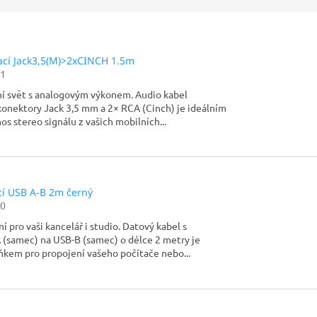
ací Jack3,5(M)>2xCINCH 1.5m
1
ní svět s analogovým výkonem. Audio kabel
onektory Jack 3,5 mm a 2× RCA (Cinch) je ideálním
os stereo signálu z vašich mobilních...
cí USB A-B 2m černý
0
í pro vaši kancelář i studio. Datový kabel s
 (samec) na USB-B (samec) o délce 2 metry je
kem pro propojení vašeho počítače nebo...