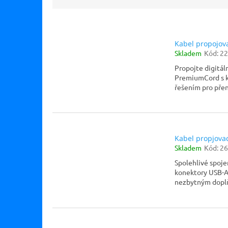
z
e
V
n
ý
í
p
Kabel propojov
p
Skladem
Kód:
22
i
r
s
o
Propojte digitál
p
d
PremiumCord s k
řešením pro přen
r
u
o
k
d
t
u
ů
k
Kabel propjova
t
Skladem
Kód:
26
ů
Spolehlivé spojen
konektory USB-A
nezbytným doplň