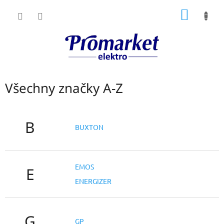
Přejít
NÁKUP
na
obsah
KOŠÍK
Všechny značky A-Z
B
BUXTON
EMOS
E
ENERGIZER
G
GP