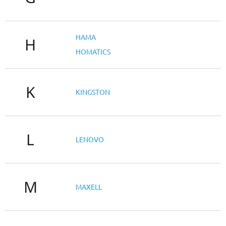
HAMA
H
HOMATICS
K
KINGSTON
L
LENOVO
M
MAXELL