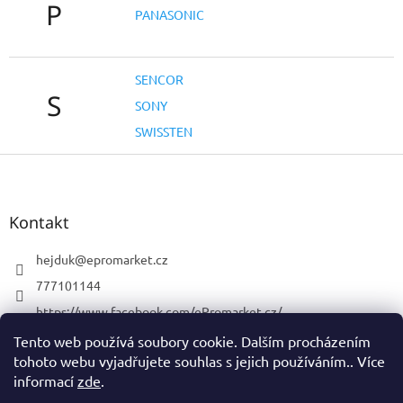
P
PANASONIC
SENCOR
S
SONY
SWISSTEN
Z
á
p
a
Kontakt
t
í
hejduk
@
epromarket.cz
777101144
https://www.facebook.com/ePromarket.cz/
promarketelektro
Tento web používá soubory cookie. Dalším procházením
tohoto webu vyjadřujete souhlas s jejich používáním.. Více
777101144
informací
zde
.